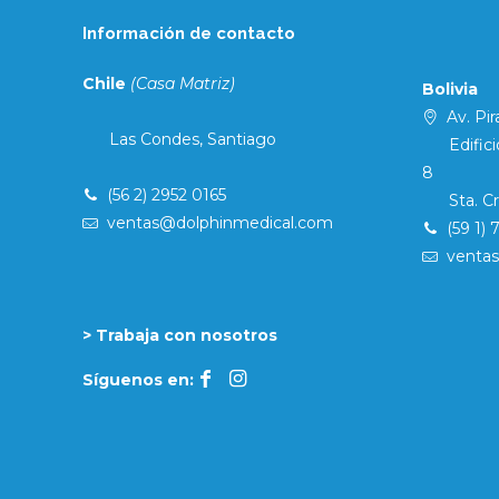
Información de contacto
Chile
(Casa Matriz)
Bolivia
Av. Pira
Las Condes, Santiago
Edificio 
8
(56 2) 2952 0165
Sta. Cruz
ventas@dolphinmedical.com
(59 1) 
venta
> Trabaja con nosotros
Síguenos en: