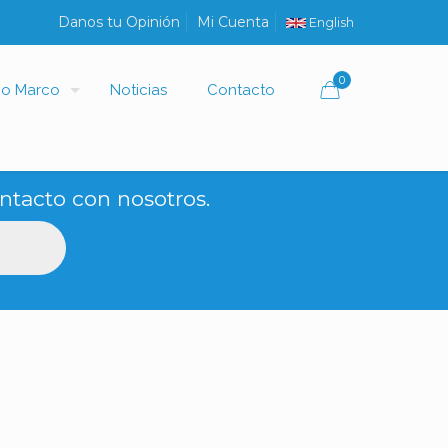
Danos tu Opinión
Mi Cuenta
English
0
io Marco
Noticias
Contacto
ntacto con nosotros.