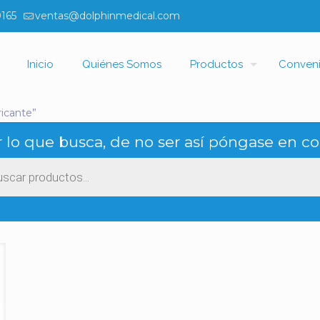
0165
ventas@dolphinmedical.com
Inicio
Quiénes Somos
Productos
Conven
icante”
 lo que busca, de no ser así póngase en co
ueda
ctos