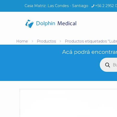
Casa Matriz:
Las Condes - Santiago
+56 2 2952 
Home
Productos
Productos etiquetados “Lubr
Acá podrá encontrar
Búsq
de
produ