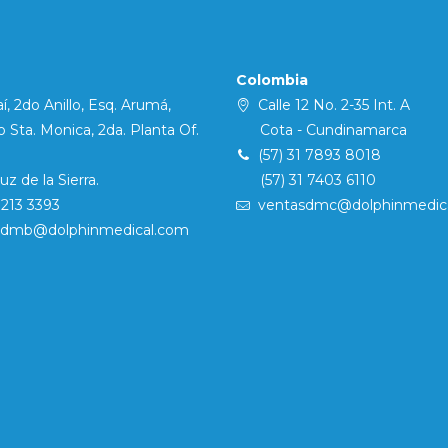
Colombia
í, 2do Anillo, Esq. Arumá,
Calle 12 No. 2-35 Int. A
Sta. Monica, 2da. Planta Of.
Cota - Cundinamarca
(57) 31 7893 8018
 de la Sierra.
(57) 31 7403 6110
7213 3393
ventasdmc@dolphinmedic
sdmb@dolphinmedical.com