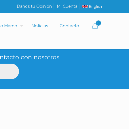
Danos tu Opinión
Mi Cuenta
English
0
io Marco
Noticias
Contacto
ntacto con nosotros.