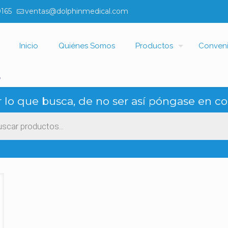
0165
ventas@dolphinmedical.com
Inicio
Quiénes Somos
Productos
Conven
”
 lo que busca, de no ser así póngase en co
ueda
ctos