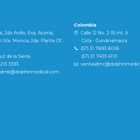
Colombia
í, 2do Anillo, Esq. Arumá,
Calle 12 No. 2-35 Int. A
Sta. Monica, 2da. Planta Of.
Cota - Cundinamarca
(57) 31 7893 8018
 de la Sierra.
(57) 31 7403 6110
7213 3393
ventasdmc@dolphinmedic
sdmb@dolphinmedical.com