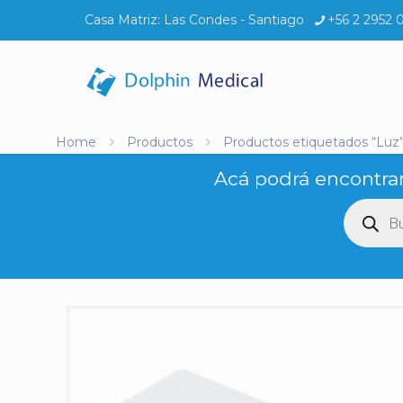
Casa Matriz:
Las Condes - Santiago
+56 2 2952 
Home
Productos
Productos etiquetados “Luz
Acá podrá encontrar
Búsq
de
produ