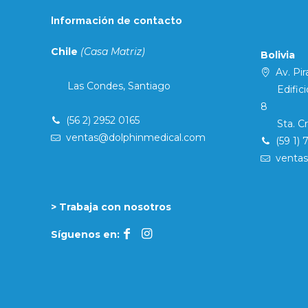
Información de contacto
Chile
(Casa Matriz)
Bolivia
Av. Pira
Las Condes, Santiago
Edificio 
8
(56 2) 2952 0165
Sta. Cruz
ventas@dolphinmedical.com
(59 1) 
venta
> Trabaja con nosotros
Síguenos en: