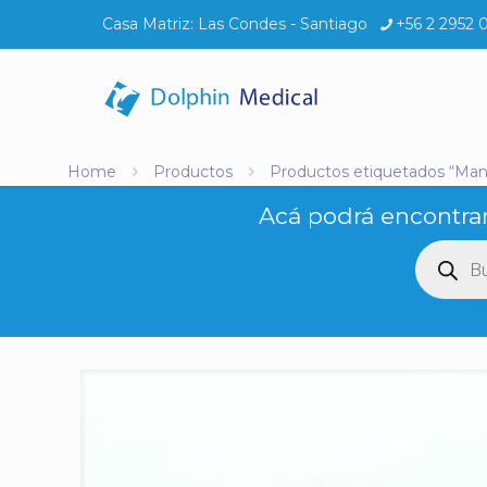
Casa Matriz:
Las Condes - Santiago
+56 2 2952 
Home
Productos
Productos etiquetados “Man
Acá podrá encontrar
Búsq
de
produ