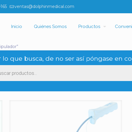
0165
ventas@dolphinmedical.com
Inicio
Quiénes Somos
Productos
Conven
ipulador”
 lo que busca, de no ser así póngase en co
ueda
ctos