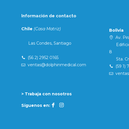
Información de contacto
Chile
(Casa Matriz)
Bolivia
Av. Pira
Las Condes, Santiago
Edificio 
8
(56 2) 2952 0165
Sta. Cruz
ventas@dolphinmedical.com
(59 1) 
venta
> Trabaja con nosotros
Síguenos en: