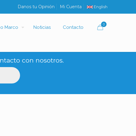
Danos tu Opinión
Mi Cuenta
English
0
io Marco
Noticias
Contacto
ntacto con nosotros.