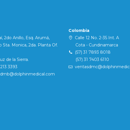
Colombia
í, 2do Anillo, Esq. Arumá,
Calle 12 No. 2-35 Int. A
Sta. Monica, 2da. Planta Of.
Cota - Cundinamarca
(57) 31 7893 8018
 de la Sierra.
(57) 31 7403 6110
7213 3393
ventasdmc@dolphinmedic
sdmb@dolphinmedical.com