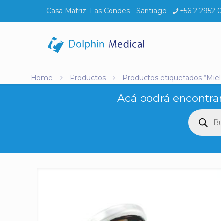
Casa Matriz:
Las Condes - Santiago
+56 2 2952 
Home
Productos
Productos etiquetados “Miel
Acá podrá encontrar
Búsq
de
produ