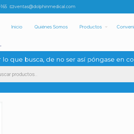
0165
ventas@dolphinmedical.com
Inicio
Quiénes Somos
Productos
Conven
”
 lo que busca, de no ser así póngase en co
ueda
ctos