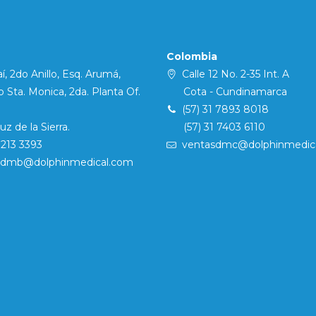
Colombia
í, 2do Anillo, Esq. Arumá,
Calle 12 No. 2-35 Int. A
Sta. Monica, 2da. Planta Of.
Cota - Cundinamarca
(57) 31 7893 8018
 de la Sierra.
(57) 31 7403 6110
7213 3393
ventasdmc@dolphinmedic
sdmb@dolphinmedical.com