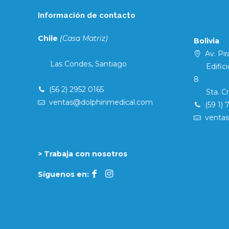
Información de contacto
Chile
(Casa Matriz)
Bolivia
Av. Pira
Las Condes, Santiago
Edificio 
8
(56 2) 2952 0165
Sta. Cruz
ventas@dolphinmedical.com
(59 1) 
venta
> Trabaja con nosotros
Síguenos en: