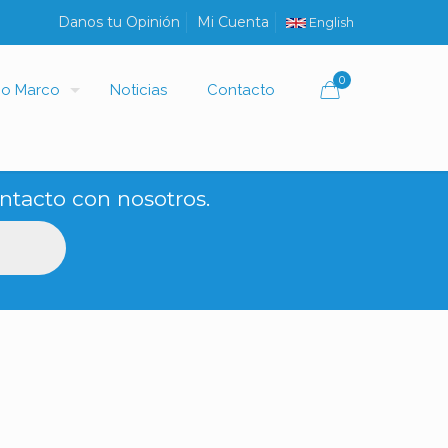
Danos tu Opinión
Mi Cuenta
English
0
io Marco
Noticias
Contacto
ntacto con nosotros.