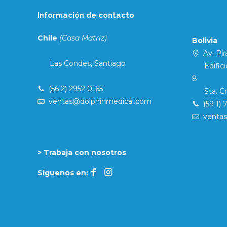
Información de contacto
Chile
(Casa Matriz)
Bolivia
Av. Pira
Las Condes, Santiago
Edificio 
8
(56 2) 2952 0165
Sta. Cruz
ventas@dolphinmedical.com
(59 1) 
venta
> Trabaja con nosotros
Síguenos en: