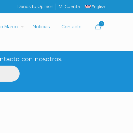
Danos tu Opinión
Mi Cuenta
English
0
io Marco
Noticias
Contacto
ntacto con nosotros.