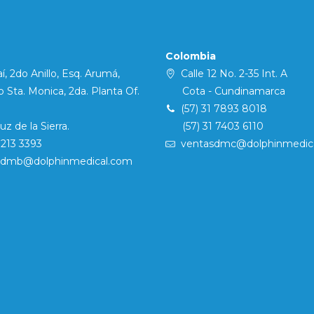
Colombia
í, 2do Anillo, Esq. Arumá,
Calle 12 No. 2-35 Int. A
Sta. Monica, 2da. Planta Of.
Cota - Cundinamarca
(57) 31 7893 8018
 de la Sierra.
(57) 31 7403 6110
7213 3393
ventasdmc@dolphinmedic
sdmb@dolphinmedical.com