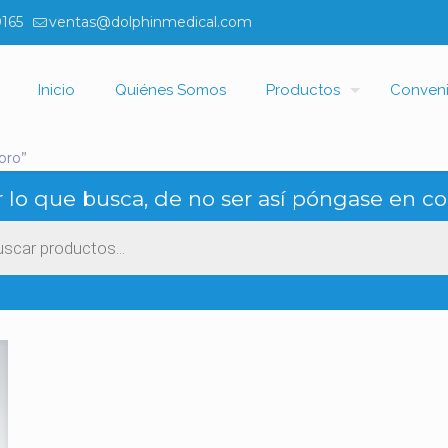
0165
ventas@dolphinmedical.com
Inicio
Quiénes Somos
Productos
Conven
pro”
 lo que busca, de no ser así póngase en co
ueda
ctos