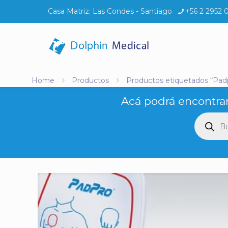
Casa Matriz:
Las Condes - Santiago
+56 2 2952 
Home
Productos
Productos etiquetados “Pad
Acá podrá encontrar
Búsq
de
produ