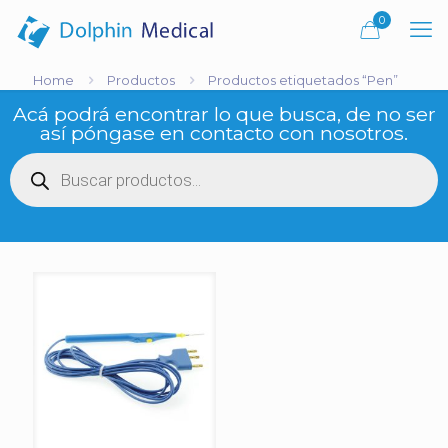
0
Home
Productos
Productos etiquetados “Pen”
Acá podrá encontrar lo que busca, de no ser
así póngase en contacto con nosotros.
Búsqueda
de
productos