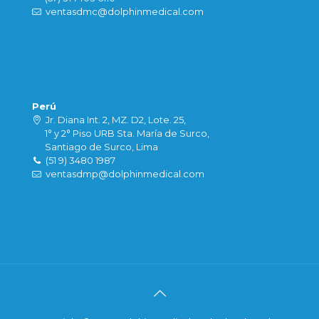
ventasdmc@dolphinmedical.com
Perú
Jr. Diana Int. 2, MZ. D2, Lote. 25,
1° y 2° Piso URB Sta. María de Surco,
Santiago de Surco, Lima
(51 9) 3480 1987
ventasdmp@dolphinmedical.com