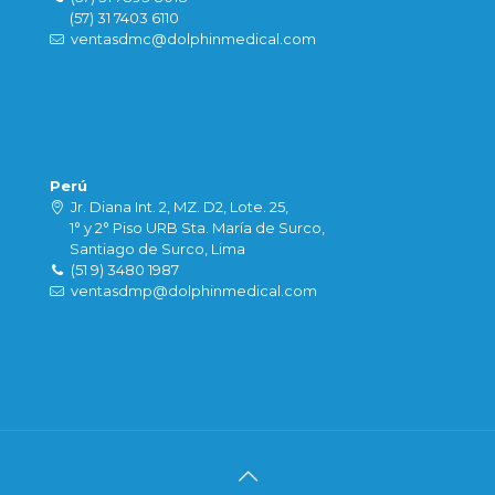
(57) 31 7403 6110
ventasdmc@dolphinmedical.com
Perú
Jr. Diana Int. 2, MZ. D2, Lote. 25,
1° y 2° Piso URB Sta. María de Surco,
Santiago de Surco, Lima
(51 9) 3480 1987
ventasdmp@dolphinmedical.com