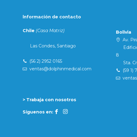
Información de contacto
Chile
(Casa Matriz)
Bolivia
Av. Pira
Las Condes, Santiago
Edificio 
8
(56 2) 2952 0165
Sta. Cruz
ventas@dolphinmedical.com
(59 1) 
venta
> Trabaja con nosotros
Síguenos en: