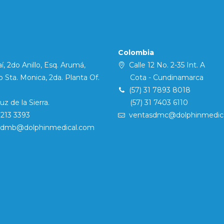
Colombia
í, 2do Anillo, Esq. Arumá,
Calle 12 No. 2-35 Int. A
Sta. Monica, 2da. Planta Of.
Cota - Cundinamarca
(57) 31 7893 8018
 de la Sierra.
(57) 31 7403 6110
7213 3393
ventasdmc@dolphinmedic
sdmb@dolphinmedical.com