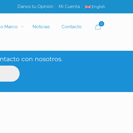
Danos tu Opinión
Mi Cuenta
English
0
io Marco
Noticias
Contacto
ntacto con nosotros.