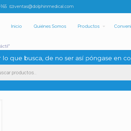
0165
ventas@dolphinmedical.com
Inicio
Quiénes Somos
Productos
Conven
ctil”
 lo que busca, de no ser así póngase en co
ueda
ctos