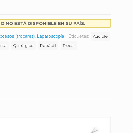
 NO ESTÁ DISPONIBLE EN SU PAÍS.
ccesos (trocares)
,
Laparoscopía
Etiquetas:
Audible
nta
Quirúrgico
Retráctil
Trocar
k
er