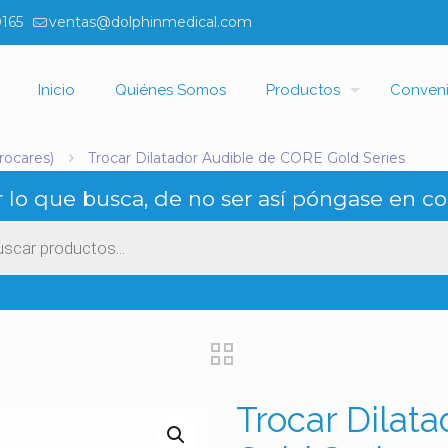
0165
ventas@dolphinmedical.com
Inicio
Quiénes Somos
Productos
Conven
rocares)
Trocar Dilatador Audible de CORE Gold Series
 lo que busca, de no ser así póngase en co
ueda
ctos
Trocar Dilat