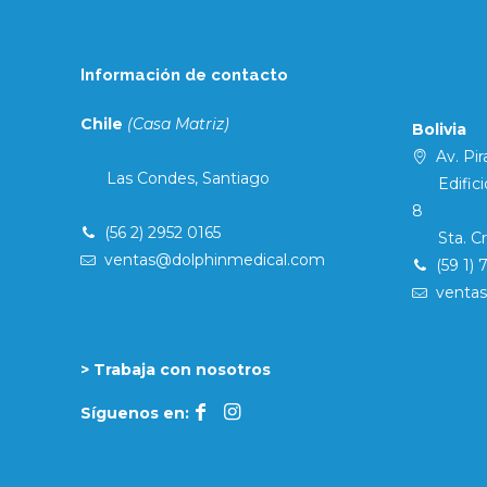
Información de contacto
Chile
(Casa Matriz)
Bolivia
Av. Pira
Las Condes, Santiago
Edificio 
8
(56 2) 2952 0165
Sta. Cruz
ventas@dolphinmedical.com
(59 1) 
venta
> Trabaja con nosotros
Síguenos en: