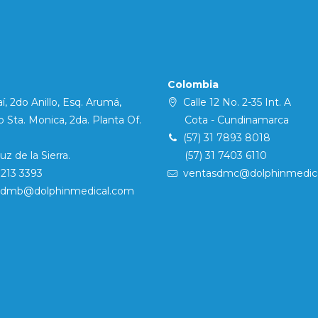
Colombia
í, 2do Anillo, Esq. Arumá,
Calle 12 No. 2-35 Int. A
Sta. Monica, 2da. Planta Of.
Cota - Cundinamarca
(57) 31 7893 8018
 de la Sierra.
(57) 31 7403 6110
7213 3393
ventasdmc@dolphinmedic
sdmb@dolphinmedical.com