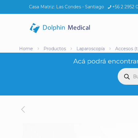
Casa Matriz:
Las Condes - Santiago
+56 2 2952 
Home
Productos
Laparoscopía
Accesos (t
Acá podrá encontrar
Búsq
de
produ