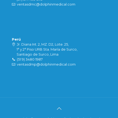
ventasdmc@dolphinmedical.com
Perú
Jr. Diana Int. 2, MZ. D2, Lote. 25,
1° y 2° Piso URB Sta. María de Surco,
Santiago de Surco, Lima
(51 9) 3480 1987
ventasdmp@dolphinmedical.com