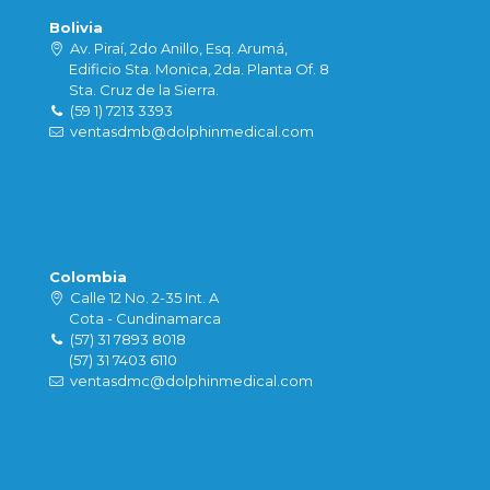
Bolivia
Av. Piraí, 2do Anillo, Esq. Arumá,
Edificio Sta. Monica, 2da. Planta Of. 8
Sta. Cruz de la Sierra.
(59 1) 7213 3393
ventasdmb@dolphinmedical.com
Colombia
Calle 12 No. 2-35 Int. A
Cota - Cundinamarca
(57) 31 7893 8018
(57) 31 7403 6110
ventasdmc@dolphinmedical.com