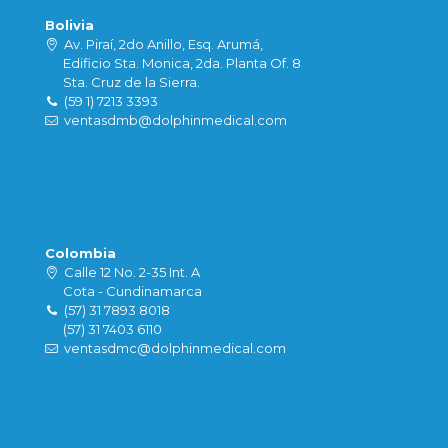
Bolivia
Av. Piraí, 2do Anillo, Esq. Arumá,
Edificio Sta. Monica, 2da. Planta Of. 8
Sta. Cruz de la Sierra.
(59 1) 7213 3393
ventasdmb@dolphinmedical.com
Colombia
Calle 12 No. 2-35 Int. A
Cota - Cundinamarca
(57) 31 7893 8018
(57) 31 7403 6110
ventasdmc@dolphinmedical.com