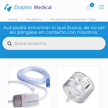
0
Home
Productos
Productos etiquetados “Ulpa”
Acá podrá encontrar lo que busca, de no ser
así póngase en contacto con nosotros.
Búsqueda
de
productos