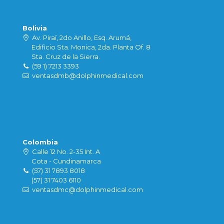
Bolivia
Av. Piraí, 2do Anillo, Esq. Arumá,
Edificio Sta. Monica, 2da. Planta Of. 8
Sta. Cruz de la Sierra.
(59 1) 7213 3393
ventasdmb@dolphinmedical.com
Colombia
Calle 12 No. 2-35 Int. A
Cota - Cundinamarca
(57) 31 7893 8018
(57) 31 7403 6110
ventasdmc@dolphinmedical.com