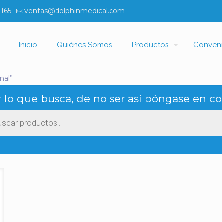
0165
ventas@dolphinmedical.com
Inicio
Quiénes Somos
Productos
Conven
nal”
 lo que busca, de no ser así póngase en co
ueda
ctos