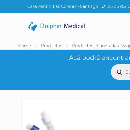
Casa Matriz:
Las Condes - Santiago
+56 2 2952 
Home
Productos
Productos etiquetados “Vagi
Acá podrá encontrar
Búsq
de
produ