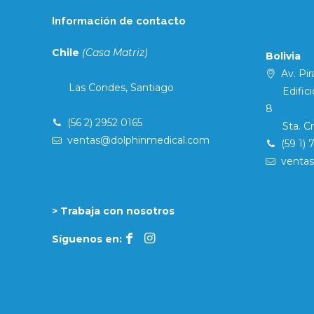
Información de contacto
Chile
(Casa Matriz)
Bolivia
Av. Pira
Las Condes, Santiago
Edificio 
8
(56 2) 2952 0165
Sta. Cruz
ventas@dolphinmedical.com
(59 1) 
venta
> Trabaja con nosotros
Síguenos en: