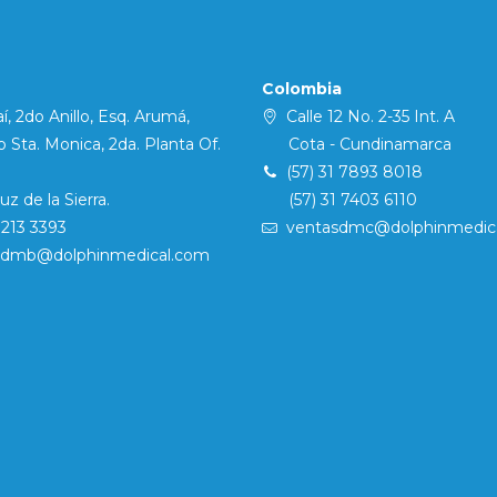
Colombia
í, 2do Anillo, Esq. Arumá,
Calle 12 No. 2-35 Int. A
Sta. Monica, 2da. Planta Of.
Cota - Cundinamarca
(57) 31 7893 8018
 de la Sierra.
(57) 31 7403 6110
7213 3393
ventasdmc@dolphinmedic
sdmb@dolphinmedical.com