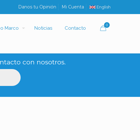
Danos tu Opinión
Mi Cuenta
English
0
io Marco
Noticias
Contacto
ntacto con nosotros.