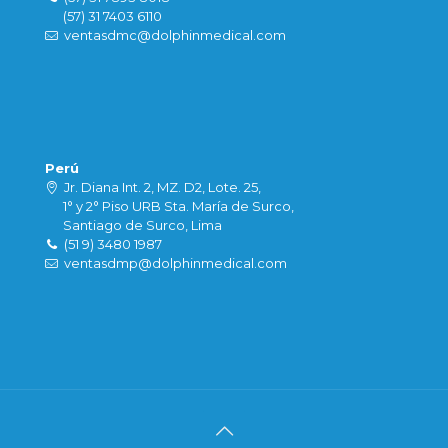
(57) 31 7403 6110
ventasdmc@dolphinmedical.com
Perú
Jr. Diana Int. 2, MZ. D2, Lote. 25,
1° y 2° Piso URB Sta. María de Surco,
Santiago de Surco, Lima
(51 9) 3480 1987
ventasdmp@dolphinmedical.com