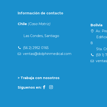
Información de contacto
Chile
(Casa Matriz)
Bolivia
Av. Pira
Las Condes, Santiago
Edificio 
8
(56 2) 2952 0165
Sta. Cruz
ventas@dolphinmedical.com
(59 1) 
venta
> Trabaja con nosotros
Síguenos en: