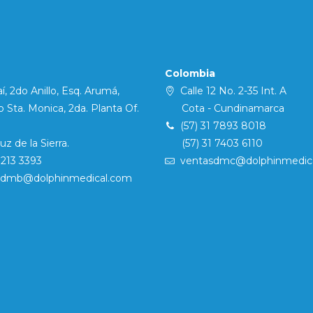
Colombia
í, 2do Anillo, Esq. Arumá,
Calle 12 No. 2-35 Int. A
Sta. Monica, 2da. Planta Of.
Cota - Cundinamarca
(57) 31 7893 8018
 de la Sierra.
(57) 31 7403 6110
7213 3393
ventasdmc@dolphinmedic
sdmb@dolphinmedical.com