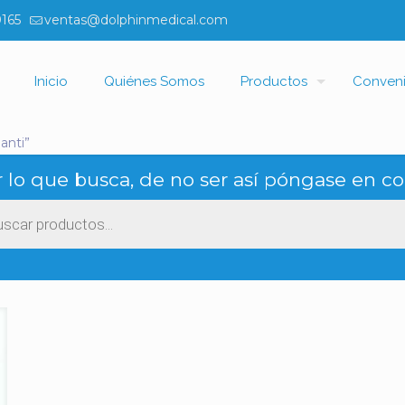
0165
ventas@dolphinmedical.com
Inicio
Quiénes Somos
Productos
Conven
anti”
 lo que busca, de no ser así póngase en co
ueda
ctos