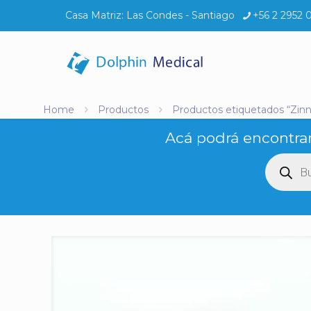
Casa Matriz:
Las Condes - Santiago
+56 2 2952 
Home
Productos
Productos etiquetados “Zinn
Acá podrá encontrar
Búsq
de
produ