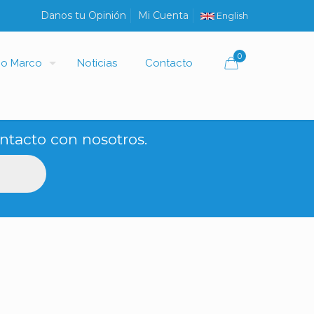
Danos tu Opinión
Mi Cuenta
English
0
io Marco
Noticias
Contacto
ntacto con nosotros.