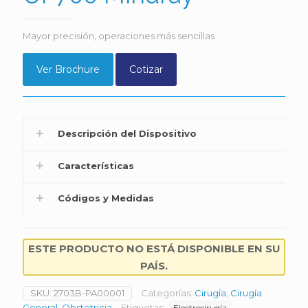
Mayor precisión, operaciones más sencillas
Ver Brochure
Cotizar
Descripción del Dispositivo
Características
Códigos y Medidas
ESTE PRODUCTO NO ESTÁ DISPONIBLE EN SU
PAÍS.
SKU:
2703B-PA00001
Categorías:
Cirugía
,
Cirugía
General
,
Obstetricia
Etiquetas:
Electrocirugía