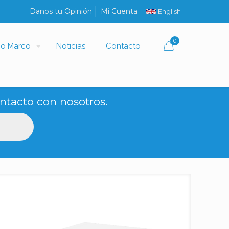
Danos tu Opinión
Mi Cuenta
English
0
io Marco
Noticias
Contacto
ntacto con nosotros.