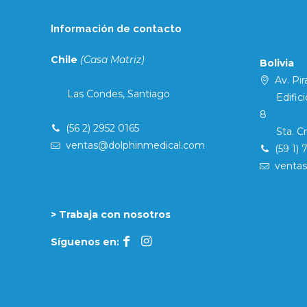
Información de contacto
Chile
(Casa Matriz)
Bolivia
Av. Pira
Las Condes, Santiago
Edificio 
8
(56 2) 2952 0165
Sta. Cruz
ventas@dolphinmedical.com
(59 1) 
venta
> Trabaja con nosotros
Síguenos en: