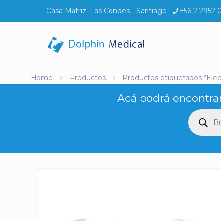
Casa Matriz:
Las Condes - Santiago
+56 2 2952 
Home
Productos
Productos etiquetados “Elec
Acá podrá encontrar
Búsq
de
produ