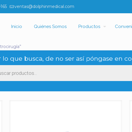
0165
ventas@dolphinmedical.com
Inicio
Quiénes Somos
Productos
Conven
trocirugía”
 lo que busca, de no ser así póngase en co
ueda
ctos