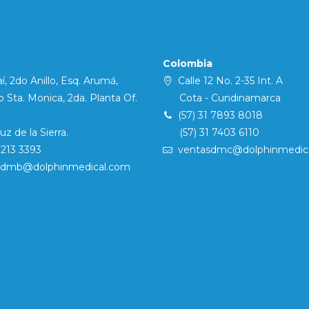
Colombia
í, 2do Anillo, Esq. Arumá,
Calle 12 No. 2-35 Int. A
Sta. Monica, 2da. Planta Of.
Cota - Cundinamarca
(57) 31 7893 8018
 de la Sierra.
(57) 31 7403 6110
7213 3393
ventasdmc@dolphinmedic
sdmb@dolphinmedical.com