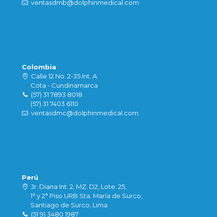
ventasdmb@dolphinmedical.com
Colombia
Calle 12 No. 2-35 Int. A
Cota - Cundinamarca
(57) 31 7893 8018
(57) 31 7403 6110
ventasdmc@dolphinmedical.com
Perú
Jr. Diana Int. 2, MZ. D2, Lote. 25,
1° y 2° Piso URB Sta. María de Surco,
Santiago de Surco, Lima
(51 9) 3480 1987