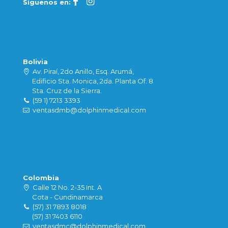
Síguenos en:
Bolivia
Av. Piraí, 2do Anillo, Esq. Arumá,
Edificio Sta. Monica, 2da. Planta Of. 8
Sta. Cruz de la Sierra.
(59 1) 7213 3393
ventasdmb@dolphinmedical.com
Colombia
Calle 12 No. 2-35 Int. A
Cota - Cundinamarca
(57) 31 7893 8018
(57) 31 7403 6110
ventasdmc@dolphinmedical.com