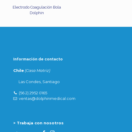
Electrodo Coagulación Bola
Dolphin
Información de contacto
Chile
(Casa Matriz)
Las Condes, Santiago
(56 2) 2952 0165
ventas@dolphinmedical.com
> Trabaja con nosotros