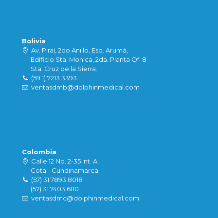
Bolivia
Av. Piraí, 2do Anillo, Esq. Arumá,
Edificio Sta. Monica, 2da. Planta Of. 8
Sta. Cruz de la Sierra.
(59 1) 7213 3393
ventasdmb@dolphinmedical.com
Colombia
Calle 12 No. 2-35 Int. A
Cota - Cundinamarca
(57) 31 7893 8018
(57) 31 7403 6110
ventasdmc@dolphinmedical.com