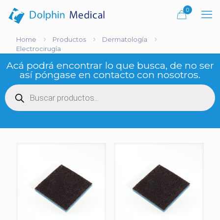
0
Home
Productos
Dermatología
Electrocirugía
Acá podrá encontrar lo que busca, de no ser
así póngase en contacto con nosotros.
Búsqueda
de
productos