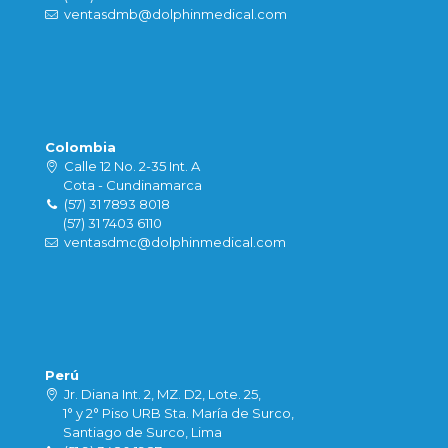
ventasdmb@dolphinmedical.com
Colombia
Calle 12 No. 2-35 Int. A
Cota - Cundinamarca
(57) 31 7893 8018
(57) 31 7403 6110
ventasdmc@dolphinmedical.com
Perú
Jr. Diana Int. 2, MZ. D2, Lote. 25,
1° y 2° Piso URB Sta. María de Surco,
Santiago de Surco, Lima