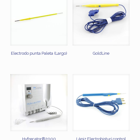
Electrodo punta Paleta (Largo)
GoldLine
Hyfrecator®2000
Lápiz Electrobisturí control