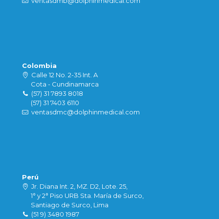
ventasdmb@dolphinmedical.com
Colombia
Calle 12 No. 2-35 Int. A
Cota - Cundinamarca
(57) 31 7893 8018
(57) 31 7403 6110
ventasdmc@dolphinmedical.com
Perú
Jr. Diana Int. 2, MZ. D2, Lote. 25,
1° y 2° Piso URB Sta. María de Surco,
Santiago de Surco, Lima
(51 9) 3480 1987