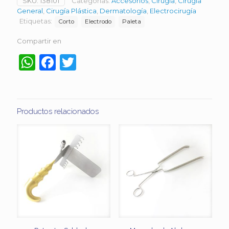
SKU:
138101
Categorías:
Accesorios
,
Cirugía
,
Cirugía
General
,
Cirugía Plástica
,
Dermatología
,
Electrocirugía
Etiquetas:
Corto
Electrodo
Paleta
Compartir en
WhatsApp
Facebook
Twitter
Productos relacionados