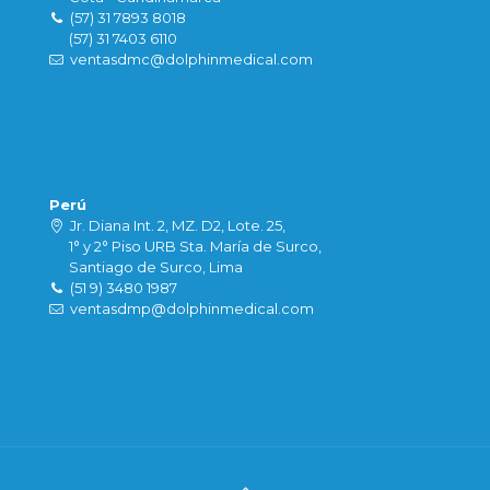
(57) 31 7893 8018
(57) 31 7403 6110
ventasdmc@dolphinmedical.com
Perú
Jr. Diana Int. 2, MZ. D2, Lote. 25,
1° y 2° Piso URB Sta. María de Surco,
Santiago de Surco, Lima
(51 9) 3480 1987
ventasdmp@dolphinmedical.com