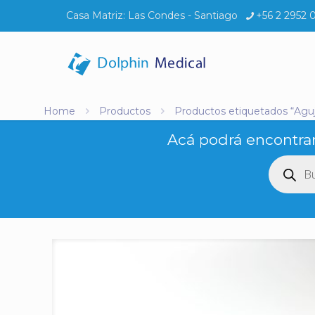
Casa Matriz:
Las Condes - Santiago
+56 2 2952 
Home
Productos
Productos etiquetados “Agu
Acá podrá encontrar
Búsq
de
produ