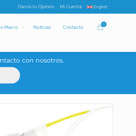
Danos tu Opinión
Mi Cuenta
English
0
io Marco
Noticias
Contacto
ntacto con nosotros.