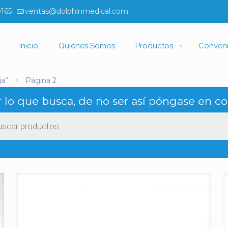
0165
ventas@dolphinmedical.com
Inicio
Quiénes Somos
Productos
Conven
ja”
Página 2
 lo que busca, de no ser así póngase en co
ueda
ctos