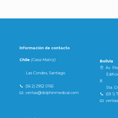
Información de contacto
Chile
(Casa Matriz)
Bolivia
Av. Pira
Las Condes, Santiago
Edificio 
8
(56 2) 2952 0165
Sta. Cruz
ventas@dolphinmedical.com
(59 1) 
venta