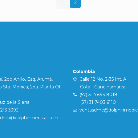
1
2
Colombia
í, 2do Anillo, Esq. Arumá,
Calle 12 No. 2-35 Int. A
Sta. Monica, 2da. Planta Of.
Cota - Cundinamarca
(57) 31 7893 8018
 de la Sierra.
(57) 31 7403 6110
7213 3393
ventasdmc@dolphinmedic
sdmb@dolphinmedical.com