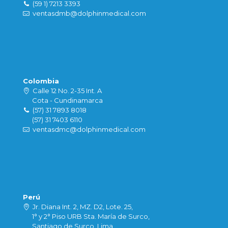
(59 1) 7213 3393
ventasdmb@dolphinmedical.com
Colombia
Calle 12 No. 2-35 Int. A
Cota - Cundinamarca
(57) 31 7893 8018
(57) 31 7403 6110
ventasdmc@dolphinmedical.com
Perú
Jr. Diana Int. 2, MZ. D2, Lote. 25,
1° y 2° Piso URB Sta. María de Surco,
Santiago de Surco, Lima