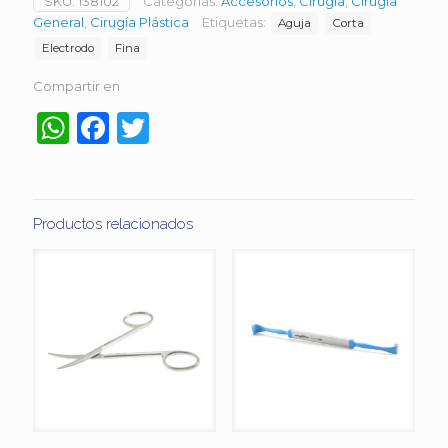
SKU:
138102
Categorías:
Accesorios
,
Cirugía
,
Cirugía
General
,
Cirugía Plástica
Etiquetas:
Aguja
Corta
Electrodo
Fina
Compartir en
WhatsApp
Facebook
Twitter
Productos relacionados