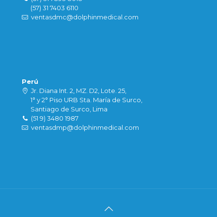
(57) 31 7403 6110
ventasdmc@dolphinmedical.com
Perú
Jr. Diana Int. 2, MZ. D2, Lote. 25,
1° y 2° Piso URB Sta. María de Surco,
Santiago de Surco, Lima
(51 9) 3480 1987
ventasdmp@dolphinmedical.com