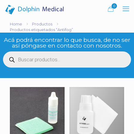
0
Home
Productos
Productos etiquetados “Antifog”
Acá podrá encontrar lo que busca, de no ser
así póngase en contacto con nosotros.
Búsqueda
de
productos