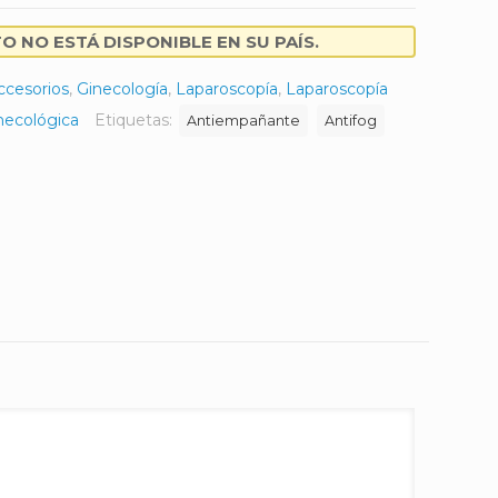
 NO ESTÁ DISPONIBLE EN SU PAÍS.
ccesorios
,
Ginecología
,
Laparoscopía
,
Laparoscopía
necológica
Etiquetas:
Antiempañante
Antifog
k
er