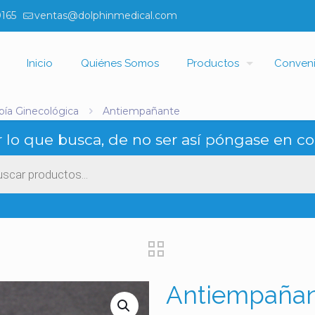
0165
ventas@dolphinmedical.com
Inicio
Quiénes Somos
Productos
Conven
pía Ginecológica
Antiempañante
 lo que busca, de no ser así póngase en co
ueda
ctos
Antiempaña