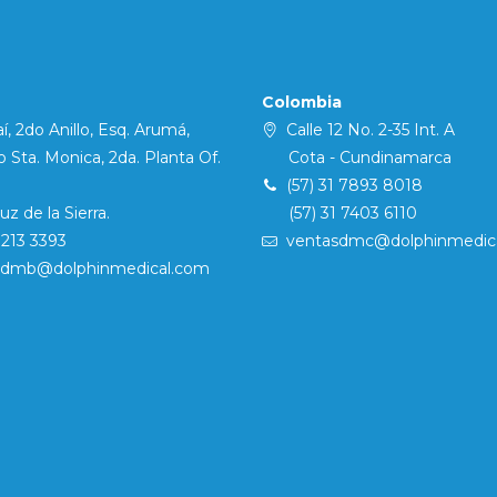
Colombia
í, 2do Anillo, Esq. Arumá,
Calle 12 No. 2-35 Int. A
Sta. Monica, 2da. Planta Of.
Cota - Cundinamarca
(57) 31 7893 8018
 de la Sierra.
(57) 31 7403 6110
7213 3393
ventasdmc@dolphinmedic
sdmb@dolphinmedical.com