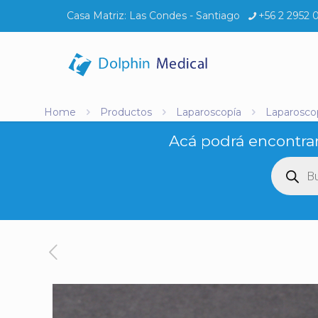
Casa Matriz:
Las Condes - Santiago
+56 2 2952 
Home
Productos
Laparoscopía
Laparosco
Acá podrá encontrar
Búsq
de
produ