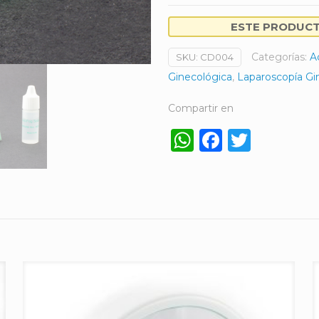
ESTE PRODUCTO
Categorías:
A
SKU:
CD004
Ginecológica
,
Laparoscopía Gi
Compartir en
WhatsApp
Faceboo
Twitt