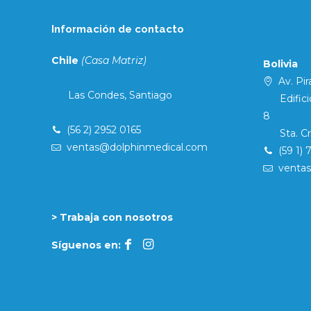
Información de contacto
Chile
(Casa Matriz)
Bolivia
Av. Pira
Las Condes, Santiago
Edificio 
8
(56 2) 2952 0165
Sta. Cruz
ventas@dolphinmedical.com
(59 1) 
venta
> Trabaja con nosotros
Síguenos en: