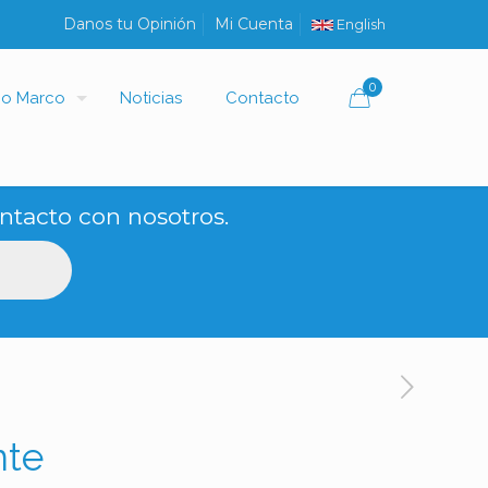
Danos tu Opinión
Mi Cuenta
English
0
io Marco
Noticias
Contacto
ntacto con nosotros.
nte