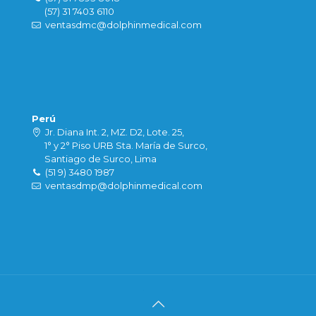
(57) 31 7403 6110
ventasdmc@dolphinmedical.com
Perú
Jr. Diana Int. 2, MZ. D2, Lote. 25,
1° y 2° Piso URB Sta. María de Surco,
Santiago de Surco, Lima
(51 9) 3480 1987
ventasdmp@dolphinmedical.com