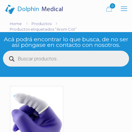
0
Home
Productos
Productos etiquetados “Arom Cot”
Acá podrá encontrar lo que busca, de no ser
así póngase en contacto con nosotros.
Búsqueda
de
productos