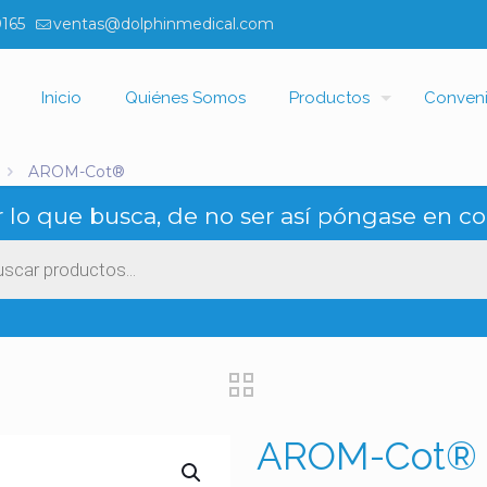
0165
ventas@dolphinmedical.com
Inicio
Quiénes Somos
Productos
Conven
AROM-Cot®
 lo que busca, de no ser así póngase en co
ueda
ctos
AROM-Cot®