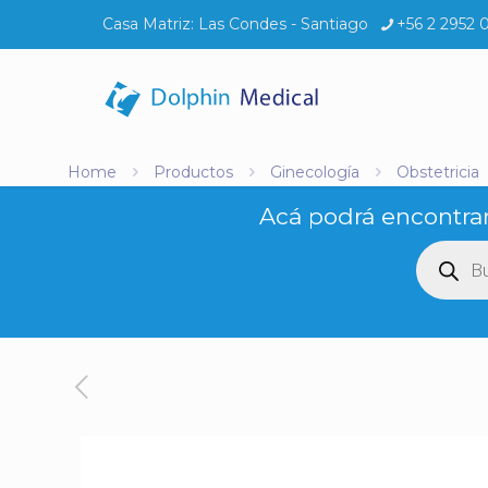
Casa Matriz:
Las Condes - Santiago
+56 2 2952 
Home
Productos
Ginecología
Obstetricia
Acá podrá encontrar
Búsq
de
produ