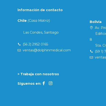
Información de contacto
Chile
(Casa Matriz)
Bolivia
Av. Pira
Las Condes, Santiago
Edificio 
8
(56 2) 2952 0165
Sta. Cruz
ventas@dolphinmedical.com
(59 1) 
venta
> Trabaja con nosotros
Síguenos en: