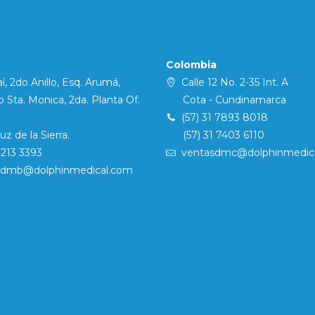
Colombia
í, 2do Anillo, Esq. Arumá,
Calle 12 No. 2-35 Int. A
Sta. Monica, 2da. Planta Of.
Cota - Cundinamarca
(57) 31 7893 8018
 de la Sierra.
(57) 31 7403 6110
7213 3393
ventasdmc@dolphinmedic
sdmb@dolphinmedical.com