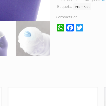
Categorías:
Ac
SKU:
AR200
Etiqueta:
Arom Cot
Compartir en
WhatsApp
Faceboo
Twitt