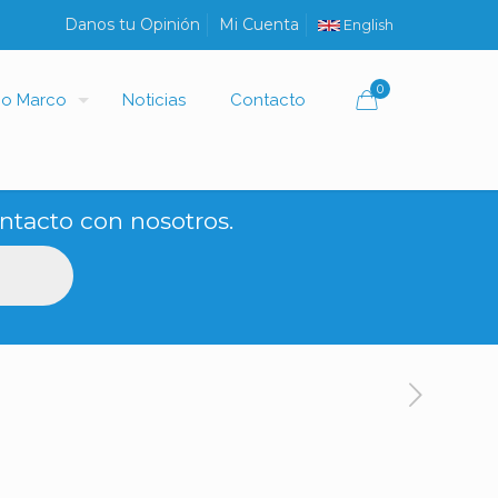
Danos tu Opinión
Mi Cuenta
English
0
io Marco
Noticias
Contacto
ntacto con nosotros.