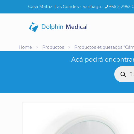
Casa Matriz:
Las Condes - Santiago
+56 2 2952 
Home
Productos
Productos etiquetados “Cám
Acá podrá encontrar
Búsq
de
produ