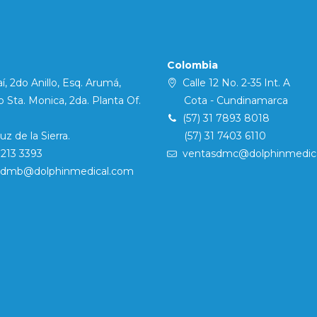
Colombia
í, 2do Anillo, Esq. Arumá,
Calle 12 No. 2-35 Int. A
Sta. Monica, 2da. Planta Of.
Cota - Cundinamarca
(57) 31 7893 8018
 de la Sierra.
(57) 31 7403 6110
7213 3393
ventasdmc@dolphinmedic
sdmb@dolphinmedical.com