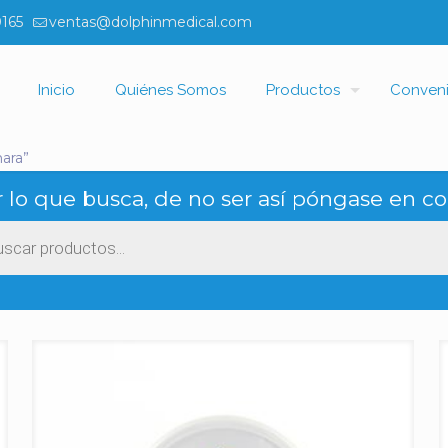
0165
ventas@dolphinmedical.com
Inicio
Quiénes Somos
Productos
Conven
ara”
 lo que busca, de no ser así póngase en co
ueda
ctos