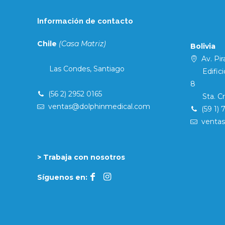
Información de contacto
Chile
(Casa Matriz)
Bolivia
Av. Pira
Las Condes, Santiago
Edificio 
8
(56 2) 2952 0165
Sta. Cruz
ventas@dolphinmedical.com
(59 1) 
venta
> Trabaja con nosotros
Síguenos en: