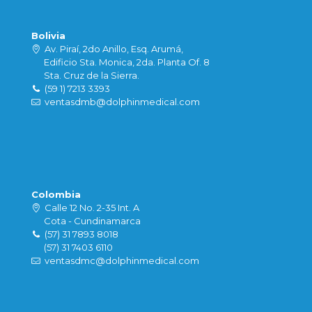
Bolivia
Av. Piraí, 2do Anillo, Esq. Arumá,
Edificio Sta. Monica, 2da. Planta Of. 8
Sta. Cruz de la Sierra.
(59 1) 7213 3393
ventasdmb@dolphinmedical.com
Colombia
Calle 12 No. 2-35 Int. A
Cota - Cundinamarca
(57) 31 7893 8018
(57) 31 7403 6110
ventasdmc@dolphinmedical.com