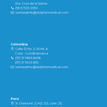
Sta. Cruz de la Sierra.
(59 1) 7213 3393
ventasdmb@dolphinmedical.com
Colombia
Calle 12 No. 2-35 Int. A
Cota - Cundinamarca
(57) 31 7893 8018
(57) 31 7403 6110
ventasdmc@dolphinmedical.com
Perú
Jr. Diana Int. 2, MZ. D2, Lote. 25,