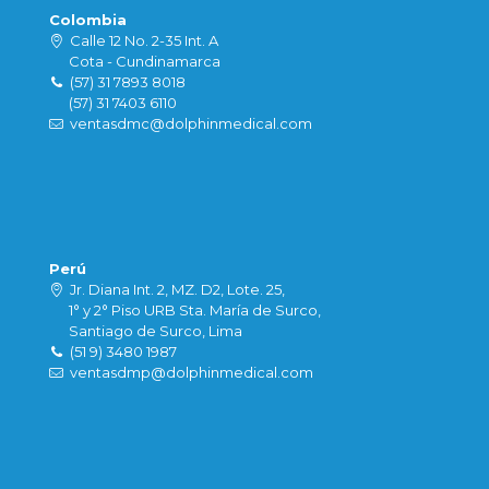
Colombia
Calle 12 No. 2-35 Int. A
Cota - Cundinamarca
(57) 31 7893 8018
(57) 31 7403 6110
ventasdmc@dolphinmedical.com
Perú
Jr. Diana Int. 2, MZ. D2, Lote. 25,
1° y 2° Piso URB Sta. María de Surco,
Santiago de Surco, Lima
(51 9) 3480 1987
ventasdmp@dolphinmedical.com