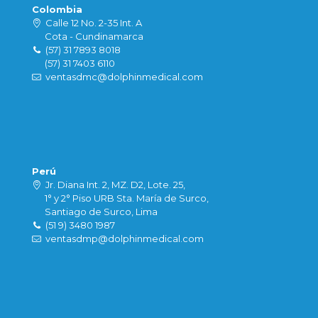
Colombia
Calle 12 No. 2-35 Int. A
Cota - Cundinamarca
(57) 31 7893 8018
(57) 31 7403 6110
ventasdmc@dolphinmedical.com
Perú
Jr. Diana Int. 2, MZ. D2, Lote. 25,
1° y 2° Piso URB Sta. María de Surco,
Santiago de Surco, Lima
(51 9) 3480 1987
ventasdmp@dolphinmedical.com