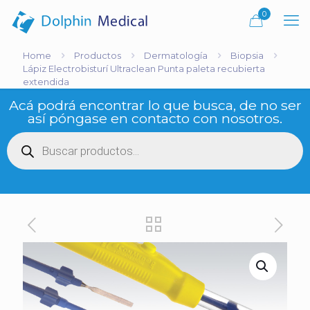
0
Home
Productos
Dermatología
Biopsia
Lápiz Electrobisturí Ultraclean Punta paleta recubierta
extendida
Acá podrá encontrar lo que busca, de no ser
así póngase en contacto con nosotros.
Búsqueda
de
productos