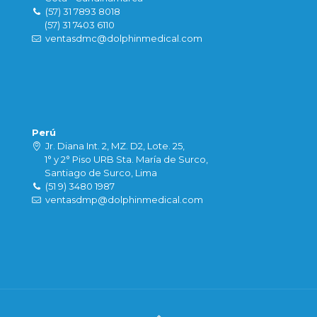
(57) 31 7893 8018
(57) 31 7403 6110
ventasdmc@dolphinmedical.com
Perú
Jr. Diana Int. 2, MZ. D2, Lote. 25,
1° y 2° Piso URB Sta. María de Surco,
Santiago de Surco, Lima
(51 9) 3480 1987
ventasdmp@dolphinmedical.com