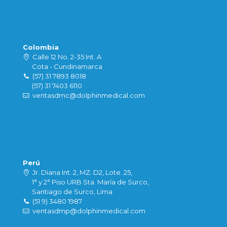
Colombia
Calle 12 No. 2-35 Int. A
Cota - Cundinamarca
(57) 31 7893 8018
(57) 31 7403 6110
ventasdmc@dolphinmedical.com
Perú
Jr. Diana Int. 2, MZ. D2, Lote. 25,
1° y 2° Piso URB Sta. María de Surco,
Santiago de Surco, Lima
(51 9) 3480 1987
ventasdmp@dolphinmedical.com