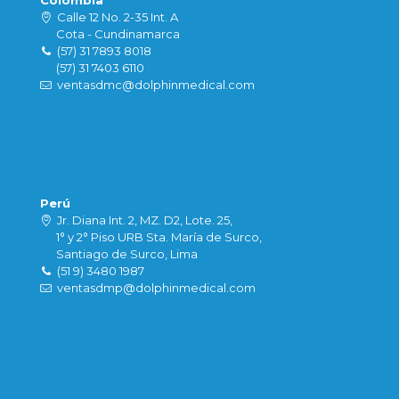
Colombia
Calle 12 No. 2-35 Int. A
Cota - Cundinamarca
(57) 31 7893 8018
(57) 31 7403 6110
ventasdmc@dolphinmedical.com
Perú
Jr. Diana Int. 2, MZ. D2, Lote. 25,
1° y 2° Piso URB Sta. María de Surco,
Santiago de Surco, Lima
(51 9) 3480 1987
ventasdmp@dolphinmedical.com