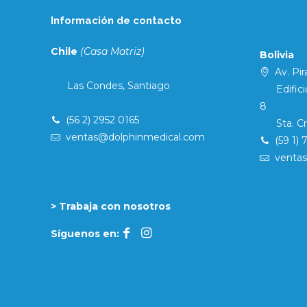
Información de contacto
Chile
(Casa Matriz)
Bolivia
Av. Pira
Las Condes, Santiago
Edificio 
8
(56 2) 2952 0165
Sta. Cruz
ventas@dolphinmedical.com
(59 1) 
venta
> Trabaja con nosotros
Síguenos en: