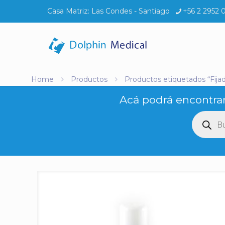
Casa Matriz:
Las Condes - Santiago
+56 2 2952 
Home
Productos
Productos etiquetados “Fija
Acá podrá encontrar
Búsq
de
produ