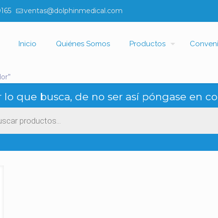
0165
ventas@dolphinmedical.com
Inicio
Quiénes Somos
Productos
Conven
dor”
 lo que busca, de no ser así póngase en co
ueda
ctos