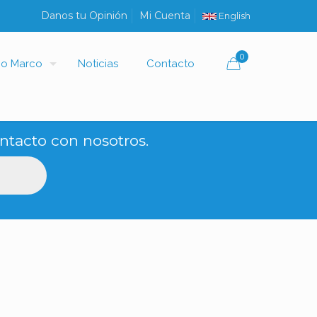
Danos tu Opinión
Mi Cuenta
English
0
io Marco
Noticias
Contacto
ntacto con nosotros.