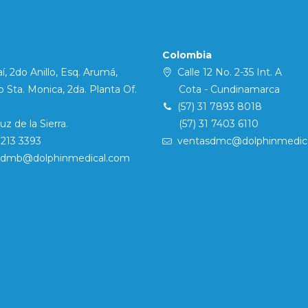
Colombia
í, 2do Anillo, Esq. Arumá,
Calle 12 No. 2-35 Int. A
Sta. Monica, 2da. Planta Of.
Cota - Cundinamarca
(57) 31 7893 8018
 de la Sierra.
(57) 31 7403 6110
7213 3393
ventasdmc@dolphinmedic
sdmb@dolphinmedical.com