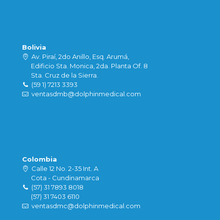
Bolivia
Av. Piraí, 2do Anillo, Esq. Arumá,
Edificio Sta. Monica, 2da. Planta Of. 8
Sta. Cruz de la Sierra.
(59 1) 7213 3393
ventasdmb@dolphinmedical.com
Colombia
Calle 12 No. 2-35 Int. A
Cota - Cundinamarca
(57) 31 7893 8018
(57) 31 7403 6110
ventasdmc@dolphinmedical.com