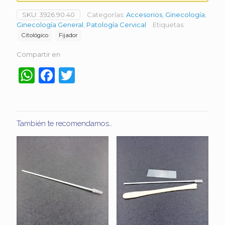
SKU:
3926.90.40
Categorías:
Accesorios
,
Ginecología
,
Ginecología General
,
Patología Cervical
Etiquetas:
Citológico
Fijador
Compartir en
WhatsApp
Facebook
Twitter
También te recomendamos…