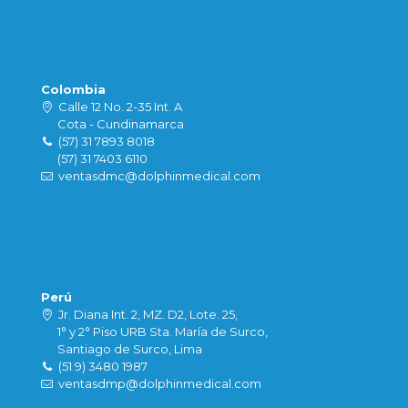
Colombia
Calle 12 No. 2-35 Int. A
Cota - Cundinamarca
(57) 31 7893 8018
(57) 31 7403 6110
ventasdmc@dolphinmedical.com
Perú
Jr. Diana Int. 2, MZ. D2, Lote. 25,
1° y 2° Piso URB Sta. María de Surco,
Santiago de Surco, Lima
(51 9) 3480 1987
ventasdmp@dolphinmedical.com