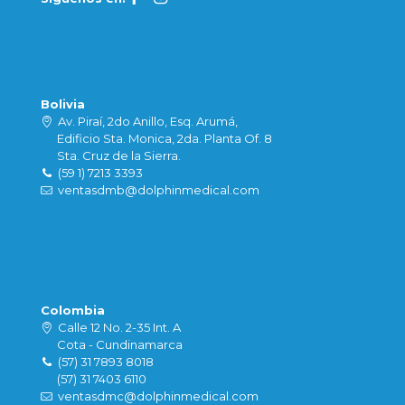
Bolivia
Av. Piraí, 2do Anillo, Esq. Arumá,
Edificio Sta. Monica, 2da. Planta Of. 8
Sta. Cruz de la Sierra.
(59 1) 7213 3393
ventasdmb@dolphinmedical.com
Colombia
Calle 12 No. 2-35 Int. A
Cota - Cundinamarca
(57) 31 7893 8018
(57) 31 7403 6110
ventasdmc@dolphinmedical.com