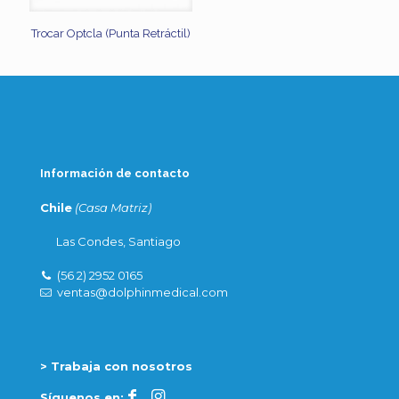
Trocar Optcla (Punta Retráctil)
Información de contacto
Chile
(Casa Matriz)
Las Condes, Santiago
(56 2) 2952 0165
ventas@dolphinmedical.com
> Trabaja con nosotros
Síguenos en: