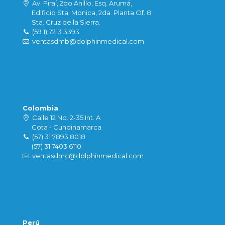
Av. Piraí, 2do Anillo, Esq. Arumá,
Edificio Sta. Monica, 2da. Planta Of. 8
Sta. Cruz de la Sierra.
(59 1) 7213 3393
ventasdmb@dolphinmedical.com
Colombia
Calle 12 No. 2-35 Int. A
Cota - Cundinamarca
(57) 31 7893 8018
(57) 31 7403 6110
ventasdmc@dolphinmedical.com
Perú