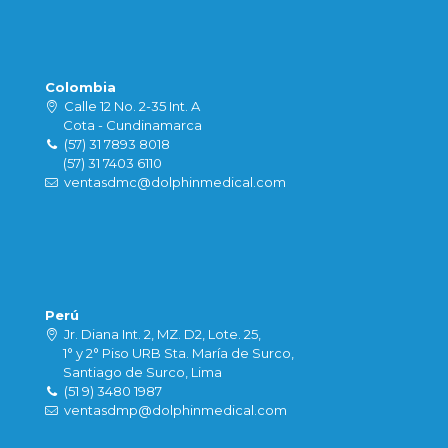
Colombia
Calle 12 No. 2-35 Int. A
Cota - Cundinamarca
(57) 31 7893 8018
(57) 31 7403 6110
ventasdmc@dolphinmedical.com
Perú
Jr. Diana Int. 2, MZ. D2, Lote. 25,
1° y 2° Piso URB Sta. María de Surco,
Santiago de Surco, Lima
(51 9) 3480 1987
ventasdmp@dolphinmedical.com