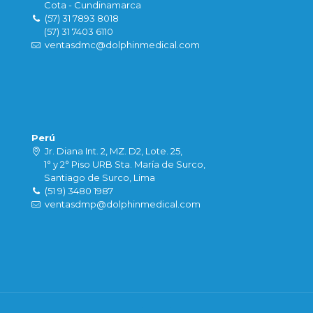
Cota - Cundinamarca
(57) 31 7893 8018
(57) 31 7403 6110
ventasdmc@dolphinmedical.com
Perú
Jr. Diana Int. 2, MZ. D2, Lote. 25,
1° y 2° Piso URB Sta. María de Surco,
Santiago de Surco, Lima
(51 9) 3480 1987
ventasdmp@dolphinmedical.com