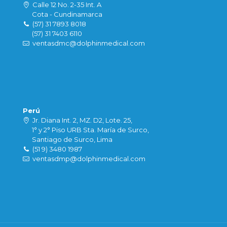
Calle 12 No. 2-35 Int. A
Cota - Cundinamarca
(57) 31 7893 8018
(57) 31 7403 6110
ventasdmc@dolphinmedical.com
Perú
Jr. Diana Int. 2, MZ. D2, Lote. 25,
1° y 2° Piso URB Sta. María de Surco,
Santiago de Surco, Lima
(51 9) 3480 1987
ventasdmp@dolphinmedical.com