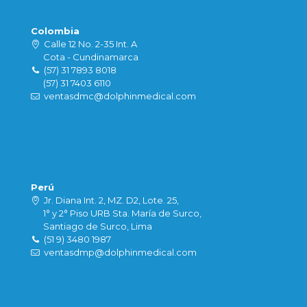
Colombia
Calle 12 No. 2-35 Int. A
Cota - Cundinamarca
(57) 31 7893 8018
(57) 31 7403 6110
ventasdmc@dolphinmedical.com
Perú
Jr. Diana Int. 2, MZ. D2, Lote. 25,
1° y 2° Piso URB Sta. María de Surco,
Santiago de Surco, Lima
(51 9) 3480 1987
ventasdmp@dolphinmedical.com