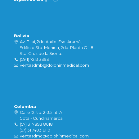
Bolivia
Av. Piraí, 2do Anillo, Esq. Arumá,
Edificio Sta. Monica, 2da. Planta Of. 8
Sta. Cruz de la Sierra.
(59 1) 7213 3393
ventasdmb@dolphinmedical.com
Colombia
Calle 12 No. 2-35 Int. A
Cota - Cundinamarca
(57) 31 7893 8018
(57) 31 7403 6110
ventasdmc@dolphinmedical.com