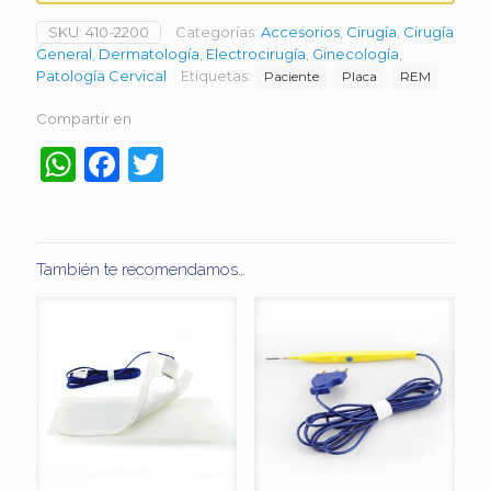
SKU:
410-2200
Categorías:
Accesorios
,
Cirugía
,
Cirugía
General
,
Dermatología
,
Electrocirugía
,
Ginecología
,
Patología Cervical
Etiquetas:
Paciente
Placa
REM
Compartir en
WhatsApp
Facebook
Twitter
También te recomendamos…