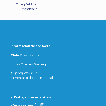
Fitting Set Ring con
Membrana
Información de contacto
Chile
(Casa Matriz)
Las Condes, Santiago
(56 2) 2952 0165
ventas@dolphinmedical.com
> Trabaja con nosotros
Síguenos en: