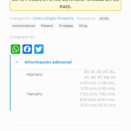
PAÍS.
Categorías:
Ginecología
,
Pesarios
Etiquetas:
Anillo
Incontinencia
Pesario
Prolapso
Ring
Compartir en
WhatsApp
Facebook
Twitter
Información adicional
#0, #1, #2, #3, #4,
Número
#5, #6, #7, #8, #9
4.45 cms, 5.08 cms,
5.72 cms, 6.35 cms,
Tamaño
7.00 cms, 7.62 cms,
8.25 cms, 8.90 cms,
9.52 cms, 10.15 cms