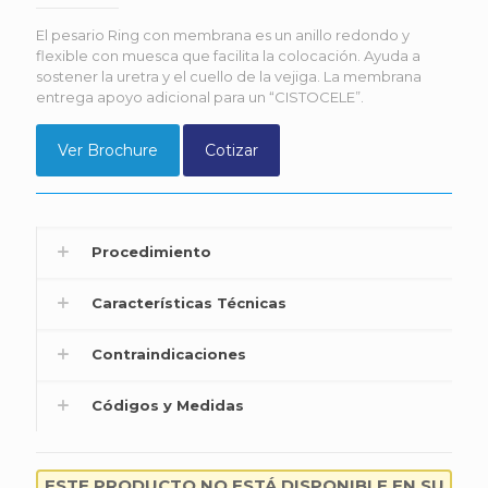
El pesario Ring con membrana es un anillo redondo y
flexible con muesca que facilita la colocación. Ayuda a
sostener la uretra y el cuello de la vejiga. La membrana
entrega apoyo adicional para un “CISTOCELE”.
Ver Brochure
Cotizar
Procedimiento
Características Técnicas
Contraindicaciones
Códigos y Medidas
ESTE PRODUCTO NO ESTÁ DISPONIBLE EN SU