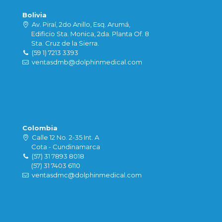
Bolivia
Av. Piraí, 2do Anillo, Esq. Arumá,
Edificio Sta. Monica, 2da. Planta Of. 8
Sta. Cruz de la Sierra.
(59 1) 7213 3393
ventasdmb@dolphinmedical.com
Colombia
Calle 12 No. 2-35 Int. A
Cota - Cundinamarca
(57) 31 7893 8018
(57) 31 7403 6110
ventasdmc@dolphinmedical.com