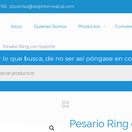
0165
ventas@dolphinmedical.com
Inicio
Quiénes Somos
Productos
Conven
Pesario Ring con Soporte
 lo que busca, de no ser así póngase en co
ueda
ctos
Pesario Ring