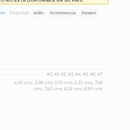
 NO ESTÁ DISPONIBLE EN SU PAÍS.
ios
Etiquetas:
Anillo
Incontinencia
Pesario
k
er
#0, #1, #2, #3, #4, #5, #6, #7
4.45 cms, 5.08 cms, 5.72 cms, 6.35 cms, 7.00
cms, 7.62 cms, 8.25 cms, 8.90 cms