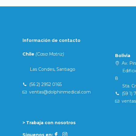
Información de contacto
Chile
(Casa Matriz)
Bolivia
Av. Pira
Las Condes, Santiago
Edificio 
8
(56 2) 2952 0165
Sta. Cruz
ventas@dolphinmedical.com
(59 1) 
venta
> Trabaja con nosotros
Síguenos en: