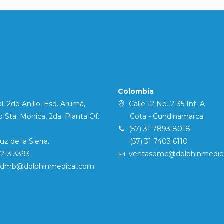
Colombia
í, 2do Anillo, Esq. Arumá,
Calle 12 No. 2-35 Int. A
Sta. Monica, 2da. Planta Of.
Cota - Cundinamarca
(57) 31 7893 8018
 de la Sierra.
(57) 31 7403 6110
7213 3393
ventasdmc@dolphinmedic
sdmb@dolphinmedical.com