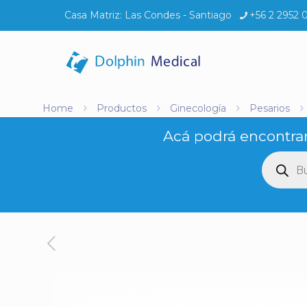
Casa Matriz:
Las Condes - Santiago
+56 2 2952 
Home
Productos
Ginecología
Pesarios
Acá podrá encontrar
Búsq
de
produ